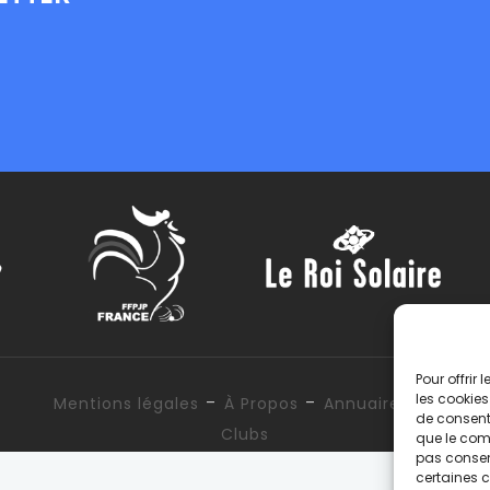
Pour offrir
-
-
les cookies
Mentions légales
À Propos
Annuaire des
de consenti
Clubs
que le comp
pas consent
certaines c