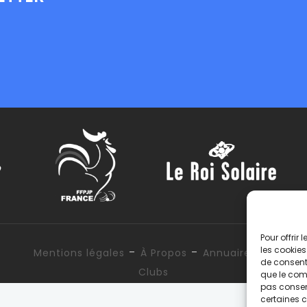
Pour offrir
-
-
les cookies
Mentions légales
À Propos
Annuaire des
de consenti
Clubs
que le comp
pas consent
certaines c