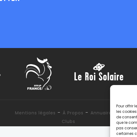
Pour offrir
-
-
les cookies
Mentions légales
À Propos
Annuaire des
de consenti
Clubs
que le comp
pas consent
certaines c