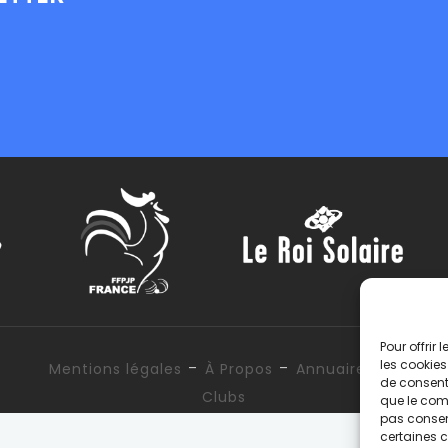
Pour offrir
-
-
les cookies
Mentions légales
À Propos
Annuaire des
de consenti
Clubs
que le comp
pas consent
certaines c