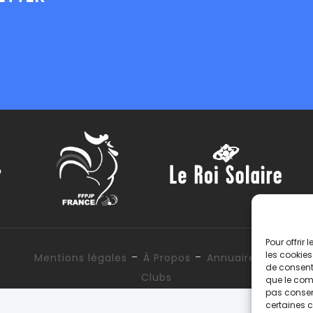
Pour offrir
-
-
les cookies
Mentions légales
À Propos
Annuaire des
de consenti
Clubs
que le comp
pas consent
certaines c