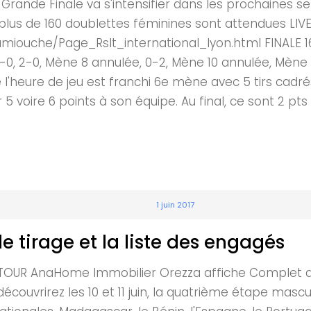
 Grande Finale va s'intensifier dans les prochaines 
 plus de 160 doublettes féminines sont attendues LI
iouche/Page_Rslt_international_lyon.html FINALE 16 
, 2-0, 2-0, Mène 8 annulée, 0-2, Mène 10 annulée, Mè
l'heure de jeu est franchi 6e mène avec 5 tirs cadrés
 5 voire 6 points à son équipe. Au final, ce sont 2 pt
1 juin 2017
e tirage et la liste des engagés
F TOUR AnaHome Immobilier Orezza affiche Complet av
découvrirez les 10 et 11 juin, la quatrième étape mascu