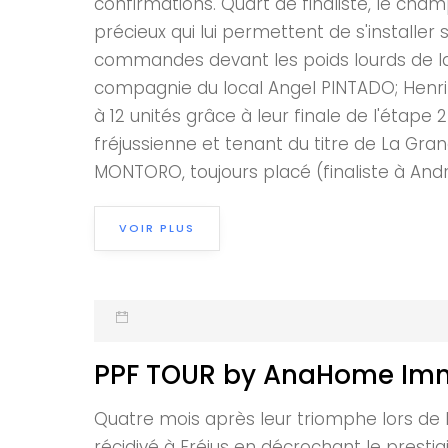
confirmations. Quart de finaliste, le c
précieux qui lui permettent de s'install
commandes devant les poids lourds de la 
compagnie du local Angel PINTADO; Henri
à 12 unités grâce à leur finale de l'étape
fréjussienne et tenant du titre de La Gra
MONTORO, toujours placé (finaliste à Andréz
VOIR PLUS
PPF TOUR by AnaHome Immo
Quatre mois après leur triomphe lors de l
récidivé à Fréjus en décrochant le presti