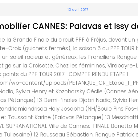
10 avril 2017
bilier CANNES: Palavas et Issy d
e la Grande Finale du circuit PPF à Fréjus, devant un
ainte-Croix (guichets fermés), la saison 5 du PPF T
un soleil radieux et généreux, les Franciliens Rangu
stige sur la Croisette. Chez les féminines, Virebayr
rs points du PPF TOUR 2017. COMPTE RENDU ETAPE 1
.com/wp-content/uploads/PETANQUE_CR_Etape_1_PP
Nadia, Sylvia Henry et Kozohorsky Cécile (Cannes Aéro
vas Pétanque) 13 Demi-finales Djabri Nadia, Sylvia H
a et Randriamiandrisoa Holy Josepha (NH/Boule Pins F
et Toussaint Karine (Palavas Pétanque) 13 Meschiatti D
E SUPRANATIONAL Ville de Cannes: FINALE Bonetto Mic
Tullesaine) 12 Rousseau Sébastien, Rangue Patrick et