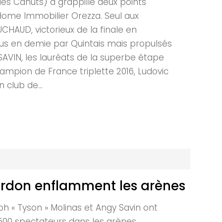
es Canuts) a grappillé deux points
aHome Immobilier Orezza. Seul aux
HAUD, victorieux de la finale en
us en demie par Quintais mais propulsés
 SAVIN, les lauréats de la superbe étape
hampion de France triplette 2016, Ludovic
 club de...
urdon enflamment les arènes
ph « Tyson » Molinas et Angy Savin ont
2 500 spectateurs dans les arènes