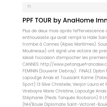
PPF TOUR by AnaHome Immo
Plus de deux mois après l’effervescence d
enthousiaste qui avait rempli la Halle S
trombe à Cannes (Alpes Maritimes). Sous 
Moulineaux) ont signé une victoire de pre
laissé l’occasion d’empocher les premie
CANNES: http://www.petanquefrancaise
FEMININ (Souvenir Debray): FINALE Djabri 
Lapoutge Anais et Toussaint Karine (Pala
Sport) 13 Silve Christelle, Vierjon Laur
Virebayre Marie Christine, Lapoutge Anais 
Stéphanie (Pieds Tanqués Rocbaron) 9 LIV
(NH/Boule Diplomate Saint-Victoret-Boule 