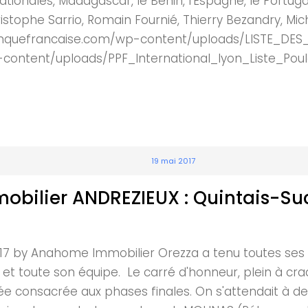
ationales, Madagascar, le Bénin, l'Espagne, le Portu
phe Sarrio, Romain Fournié, Thierry Bezandry, Mich
nquefrancaise.com/wp-content/uploads/LISTE_DES_I
content/uploads/PPF_International_lyon_Liste_Poul
19 mai 2017
bilier ANDREZIEUX : Quintais-Suc
017 by Anahome Immobilier Orezza a tenu toutes ses p
et toute son équipe. Le carré d'honneur, plein à craq
 consacrée aux phases finales. On s'attendait à des