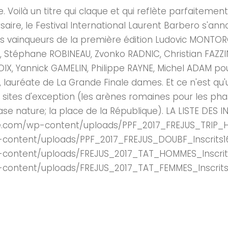
e. Voilà un titre qui claque et qui reflète parfaite
rsaire, le Festival International Laurent Barbero s'a
 les vainqueurs de la première édition Ludovic MONT
 Stéphane ROBINEAU, Zvonko RADNIC, Christian FAZZINO
Yannick GAMELIN, Philippe RAYNE, Michel ADAM pour 
réate de La Grande Finale dames. Et ce n'est qu'u
 sites d'exception (les arènes romaines pour les pha
ase nature; la place de la République). LA LISTE DES I
.com/wp-content/uploads/PPF_2017_FREJUS_TRIP_H_Ins
content/uploads/PPF_2017_FREJUS_DOUBF_Inscrits16.x
content/uploads/FREJUS_2017_TAT_HOMMES_Inscrits1
content/uploads/FREJUS_2017_TAT_FEMMES_Inscrits1