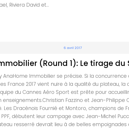
, Riviera David et...
6 avril 2017
obilier (Round 1): Le tirage du
 by AnaHome Immobilier se précise. Si la concurren
es France 2017 vient nuire à la qualité du plateau, la
'équipe du Cannes Aéro Sport est prête pour accueilli
n enseignements.Christian Fazzino et Jean-Philippe Chi
é. Les Dracénois Fournié et Montoro, champions de Fr
PPF, débutent leur campage avec Jean-Michel Puccinel
plateau resserré devrait lieu à de belles empoigna