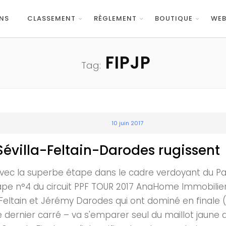
NS
CLASSEMENT
RÈGLEMENT
BOUTIQUE
WEB
FIPJP
Tag:
10 juin 2017
Sévilla-Feltain-Darodes rugissent
avec la superbe étape dans le cadre verdoyant du Parc
ape n°4 du circuit PPF TOUR 2017 AnaHome Immobilier 
 Feltain et Jérémy Darodes qui ont dominé en finale 
 le dernier carré – va s'emparer seul du maillot jaun