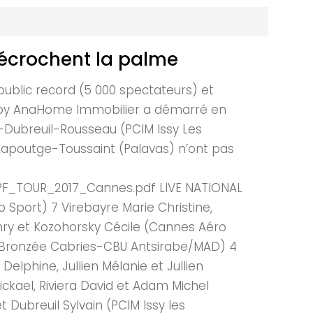
écrochent la palme
 public record (5 000 spectateurs) et
OUR by AnaHome Immobilier a démarré en
e-Dubreuil-Rousseau (PCIM Issy Les
e-Lapoutge-Toussaint (Palavas) n’ont pas
F_TOUR_2017_Cannes.pdf LIVE NATIONAL
 Sport) 7 Virebayre Marie Christine,
enry et Kozohorsky Cécile (Cannes Aéro
os-Bronzée Cabries-CBU Antsirabe/MAD) 4
elphine, Jullien Mélanie et Jullien
kael, Riviera David et Adam Michel
 Dubreuil Sylvain (PCIM Issy les